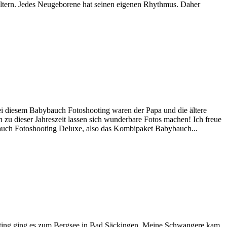
 Eltern. Jedes Neugeborene hat seinen eigenen Rhythmus. Daher
i diesem Babybauch Fotoshooting waren der Papa und die ältere
 zu dieser Jahreszeit lassen sich wunderbare Fotos machen! Ich freue
ybauch Fotoshooting Deluxe, also das Kombipaket Babybauch...
ooting ging es zum Bergsee in Bad Säckingen. Meine Schwangere kam