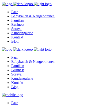
Find out more.
Okay, thanks
Paar
Babybauch & Neugeborenen
Familien
Business
Soraya
Kundengalerie
Kontakt
Blog
Paar
Babybauch & Neugeborenen
Familien
Business
Soraya
Kundengalerie
Kontakt
Blog
Paar