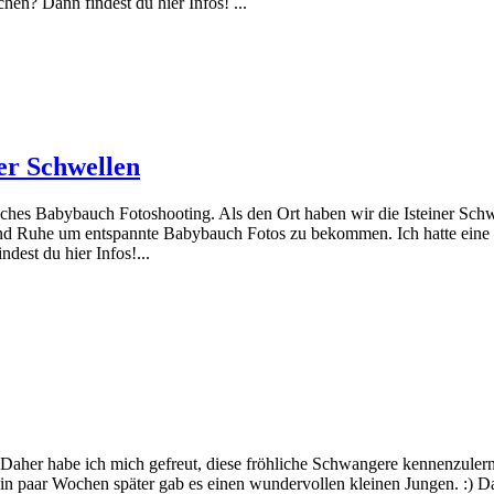
en? Dann findest du hier Infos! ...
er Schwellen
iches Babybauch Fotoshooting. Als den Ort haben wir die Isteiner Sch
nügend Ruhe um entspannte Babybauch Fotos zu bekommen. Ich hatte ei
dest du hier Infos!...
t. Daher habe ich mich gefreut, diese fröhliche Schwangere kennenzuler
in paar Wochen später gab es einen wundervollen kleinen Jungen. :) 