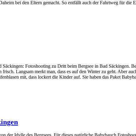
 Daheim bei den Eltern gemacht. So entfällt auch der Fahrtweg für die
 Säckingen: Fotoshooting zu Dritt beim Bergsee in Bad Säckingen. Be
 frisch. Langsam merkt man, dass es auf den Winter zu geht. Aber auch
ifenblasen mit, dass lockert die Kinder auf. Sie haben das Paket Bab
kingen
von der Idylle des Bergsees. Für dieses natürliche Babybauch Fotosh