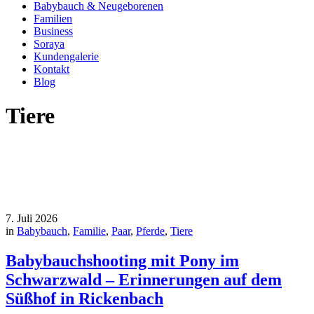
Babybauch & Neugeborenen
Familien
Business
Soraya
Kundengalerie
Kontakt
Blog
Tiere
7. Juli 2026
in
Babybauch
,
Familie
,
Paar
,
Pferde
,
Tiere
Babybauchshooting mit Pony im
Schwarzwald – Erinnerungen auf dem
Süßhof in Rickenbach