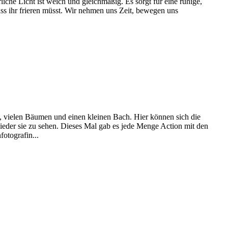
iche Licht ist weich und gleichmäßig. Es sorgt für eine ruhige,
ass ihr frieren müsst. Wir nehmen uns Zeit, bewegen uns
ln, vielen Bäumen und einen kleinen Bach. Hier können sich die
wieder sie zu sehen. Dieses Mal gab es jede Menge Action mit den
otografin...