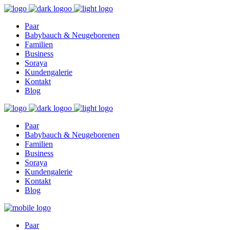
Find out more.
Okay, thanks
Paar
Babybauch & Neugeborenen
Familien
Business
Soraya
Kundengalerie
Kontakt
Blog
Paar
Babybauch & Neugeborenen
Familien
Business
Soraya
Kundengalerie
Kontakt
Blog
Paar