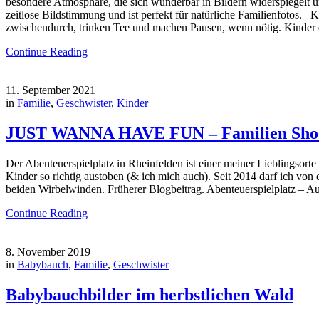
besondere Atmosphäre, die sich wunderbar in Bildern widerspiegelt un
zeitlose Bildstimmung und ist perfekt für natürliche Familienfotos. 
zwischendurch, trinken Tee und machen Pausen, wenn nötig. Kinder dü
Continue Reading
11. September 2021
in
Familie
,
Geschwister
,
Kinder
JUST WANNA HAVE FUN – Familien Shooti
Der Abenteuerspielplatz in Rheinfelden ist einer meiner Lieblingsort
Kinder so richtig austoben (& ich mich auch). Seit 2014 darf ich vo
beiden Wirbelwinden. Früherer Blogbeitrag. Abenteuerspielplatz – Au
Continue Reading
8. November 2019
in
Babybauch
,
Familie
,
Geschwister
Babybauchbilder im herbstlichen Wald