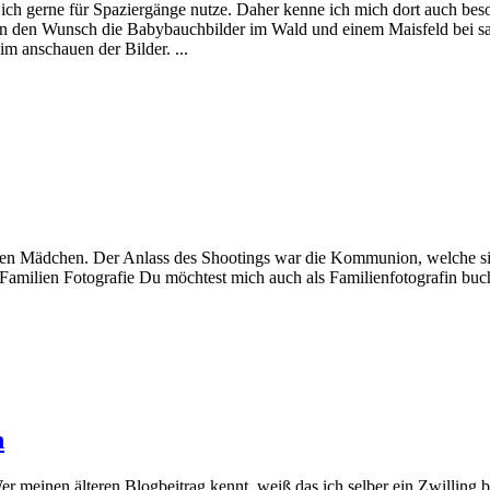
h gerne für Spaziergänge nutze. Daher kenne ich mich dort auch beson
ten den Wunsch die Babybauchbilder im Wald und einem Maisfeld bei san
m anschauen der Bilder. ...
len Mädchen. Der Anlass des Shootings war die Kommunion, welche sie 
Familien Fotografie Du möchtest mich auch als Familienfotografin buch
h
r meinen älteren Blogbeitrag kennt, weiß das ich selber ein Zwilling