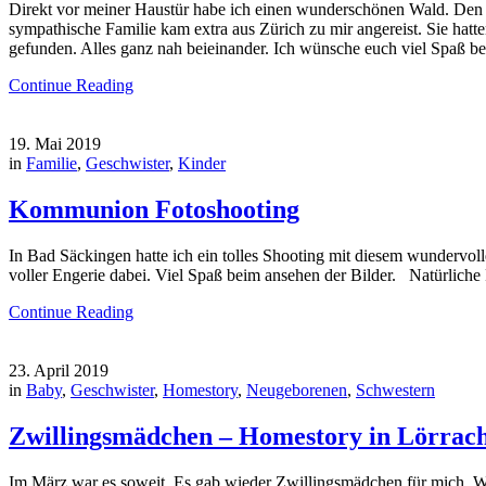
Direkt vor meiner Haustür habe ich einen wunderschönen Wald. Den ic
sympathische Familie kam extra aus Zürich zu mir angereist. Sie hat
gefunden. Alles ganz nah beieinander. Ich wünsche euch viel Spaß bei
Continue Reading
19. Mai 2019
in
Familie
,
Geschwister
,
Kinder
Kommunion Fotoshooting
In Bad Säckingen hatte ich ein tolles Shooting mit diesem wundervol
voller Engerie dabei. Viel Spaß beim ansehen der Bilder. Natürliche 
Continue Reading
23. April 2019
in
Baby
,
Geschwister
,
Homestory
,
Neugeborenen
,
Schwestern
Zwillingsmädchen – Homestory in Lörrac
Im März war es soweit. Es gab wieder Zwillingsmädchen für mich. We