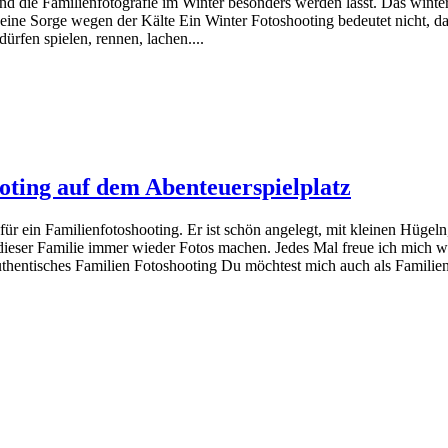
d die Familienfotografie im Winter besonders werden lässt. Das winterl
Keine Sorge wegen der Kälte Ein Winter Fotoshooting bedeutet nicht, d
rfen spielen, rennen, lachen....
ng auf dem Abenteuerspielplatz
e für ein Familienfotoshooting. Er ist schön angelegt, mit kleinen Hüge
n dieser Familie immer wieder Fotos machen. Jedes Mal freue ich mich 
thentisches Familien Fotoshooting Du möchtest mich auch als Familienf