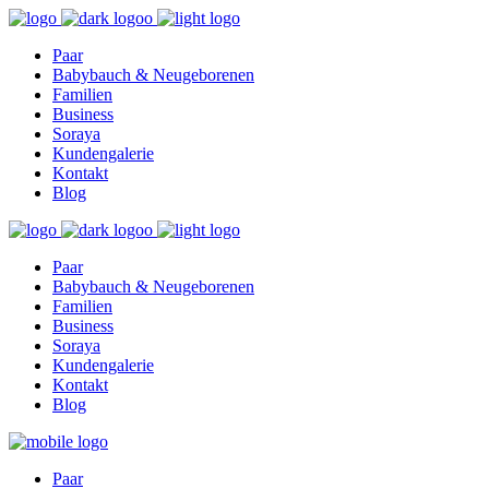
Find out more.
Okay, thanks
Paar
Babybauch & Neugeborenen
Familien
Business
Soraya
Kundengalerie
Kontakt
Blog
Paar
Babybauch & Neugeborenen
Familien
Business
Soraya
Kundengalerie
Kontakt
Blog
Paar